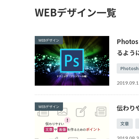
参考サイト
JavaScript
WEBデザイン一覧
アクセス解析
UI
UX
ASP
メールトラブル
バックアップ
xampp
Phot
WEBデザイン
るよう
ローカル環境
高速化
Photosh
2019.09.1
伝わり
WEBデザイン
文章
2019.08.3