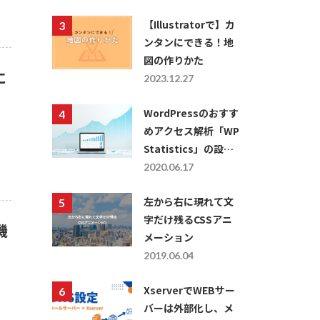
【Illustratorで】カ
ンタンにできる！地
図の作りかた
に
2023.12.27
WordPressのおすす
めアクセス解析「WP
Statistics」の設定
方法・使い方につい
2020.06.17
て
左から右に現れて文
字だけ残るCSSアニ
機
メーション
2019.06.04
XserverでWEBサー
バーは外部化し、メ