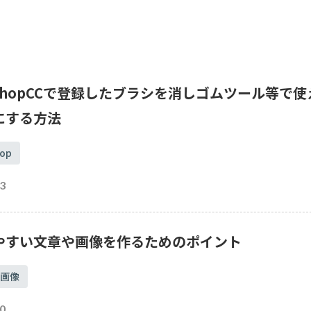
html
Photoshop
動画
XD
CMS
ライティング
文字
WordPress
PHP
cgi
Yahoo
広告
SNS
jQuery
ブログ
mysql
アフィリエイト
AI
レンタルサーバー
oshopCCで登録したブラシを消しゴムツール等で使
にする方法
SSL
op
3
やすい文章や画像を作るためのポイント
画像
0