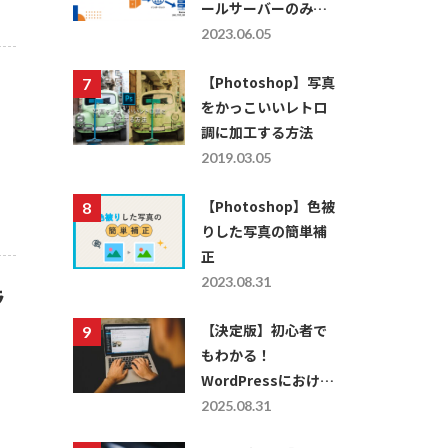
ールサーバーのみを
利用したい場合の
2023.06.05
DNS設定
【Photoshop】写真
をかっこいいレトロ
調に加工する方法
2019.03.05
【Photoshop】色被
りした写真の簡単補
正
2023.08.31
ラ
【決定版】初心者で
もわかる！
WordPressにおける
レスポンシブ対応の
2025.08.31
仕方を徹底解説