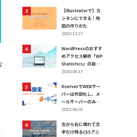
【Illustratorで】カ
ンタンにできる！地
図の作りかた
2023.12.27
WordPressのおすす
めアクセス解析「WP
Statistics」の設定
写
方法・使い方につい
2020.06.17
て
XserverでWEBサー
バーは外部化し、メ
ールサーバーのみを
利用したい場合の
2023.06.05
DNS設定
左から右に現れて文
字だけ残るCSSアニ