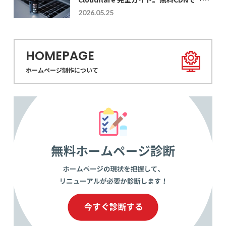
示速度」と「セキュリティ」を同時に最大
2026.05.25
化する導入・設定術
HOMEPAGE
ホームページ制作について