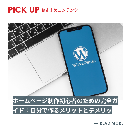
PICK UP
おすすめコンテンツ
と
ホームページ制作初心者のための完全ガ
イド：自分で作るメリットとデメリッ
ト、業者選定の秘訣
RE
READ MORE