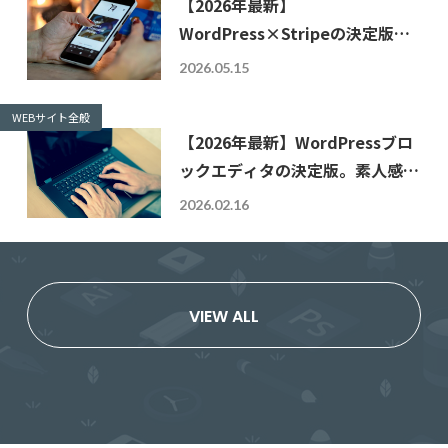
【2026年最新】
WordPress×Stripeの決定版。
初心者でも安全・確実に「オンラ
2026.05.15
イン決済」を実装する設計値と活
用術
WEBサイト全般
【2026年最新】WordPressブロ
ックエディタの決定版。素人感を
脱し「信頼」を築く設計値と活用
2026.02.16
術
VIEW ALL