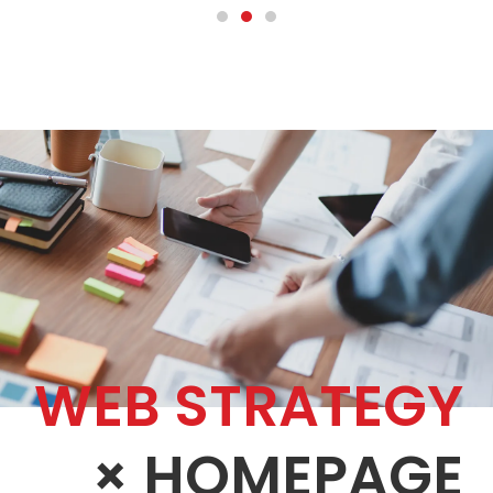
1
2
3
WEB STRATEGY
× HOMEPAGE