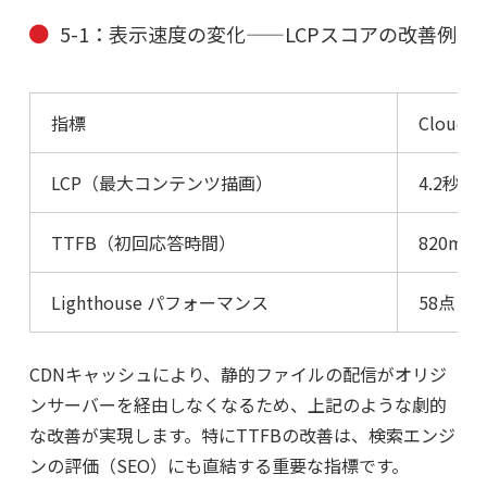
5-1：表示速度の変化——LCPスコアの改善例
指標
Cloudf
LCP（最大コンテンツ描画）
4.2秒
TTFB（初回応答時間）
820ms
Lighthouse パフォーマンス
58点
CDNキャッシュにより、静的ファイルの配信がオリジ
ンサーバーを経由しなくなるため、上記のような劇的
な改善が実現します。特にTTFBの改善は、検索エンジ
ンの評価（SEO）にも直結する重要な指標です。