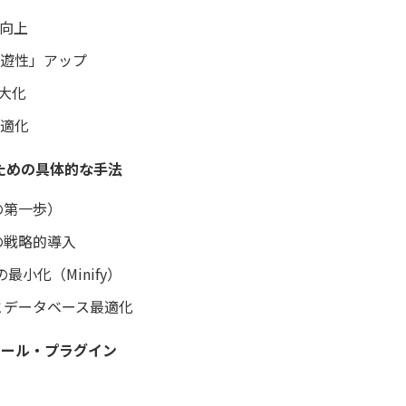
な向上
回遊性」アップ
最大化
最適化
るための具体的な手法
の第一歩）
の戦略的導入
ptの最小化（Minify）
新とデータベース最適化
ツール・プラグイン