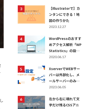
【Illustratorで】カ
ンタンにできる！地
図の作りかた
2023.12.27
WordPressのおすす
めアクセス解析「WP
Statistics」の設定
方法・使い方につい
2020.06.17
て
数
XserverでWEBサー
ト
バーは外部化し、メ
ールサーバーのみを
利用したい場合の
2023.06.05
DNS設定
左から右に現れて文
し
字だけ残るCSSアニ
ほ