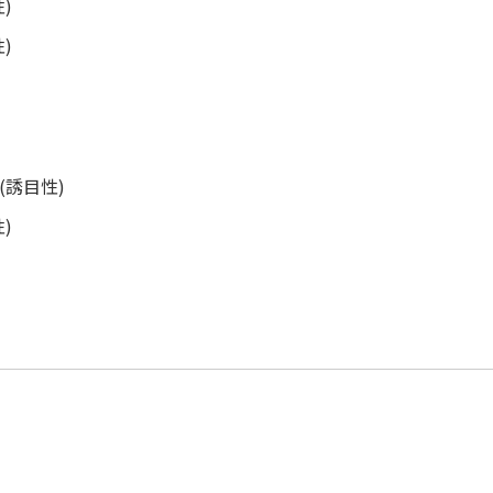
)
)
誘目性)
)