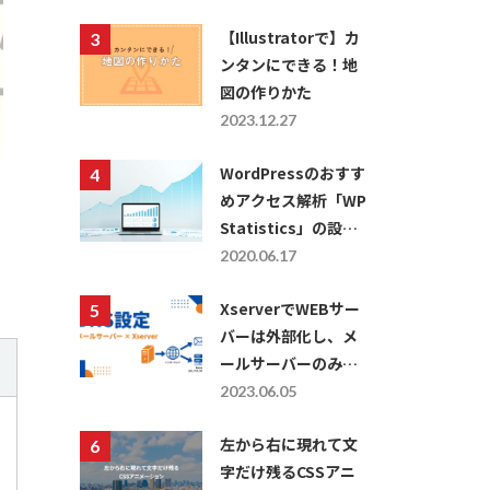
【Illustratorで】カ
ンタンにできる！地
図の作りかた
2023.12.27
WordPressのおすす
めアクセス解析「WP
Statistics」の設定
方法・使い方につい
2020.06.17
て
XserverでWEBサー
バーは外部化し、メ
ールサーバーのみを
利用したい場合の
2023.06.05
DNS設定
左から右に現れて文
字だけ残るCSSアニ