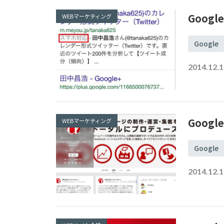
参考サイト
JavaScript
Goo
WEBマーケティング
アクセス解析
UI
UX
ASP
メールトラブル
Google
バックアップ
xampp
2014.12.1
ローカル環境
高速化
Goog
WEBマーケティング
Google
2014.12.1