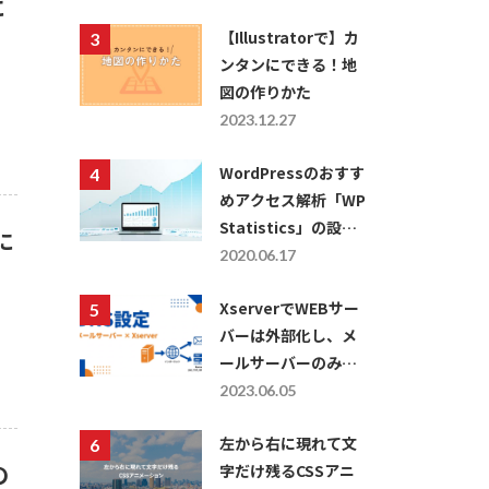
に
【Illustratorで】カ
ンタンにできる！地
図の作りかた
2023.12.27
WordPressのおすす
めアクセス解析「WP
Statistics」の設定
に
方法・使い方につい
2020.06.17
て
XserverでWEBサー
バーは外部化し、メ
ールサーバーのみを
利用したい場合の
2023.06.05
DNS設定
左から右に現れて文
の
字だけ残るCSSアニ