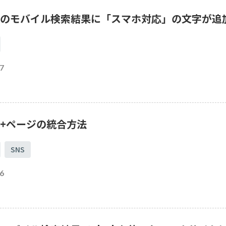
html
Photoshop
動画
XD
CMS
gleのモバイル検索結果に「スマホ対応」の文字が追
ライティング
文字
WordPress
PHP
cgi
Yahoo
広告
SNS
jQuery
ブログ
mysql
アフィリエイト
AI
レンタルサーバー
7
SSL
le+ページの統合方法
SNS
6