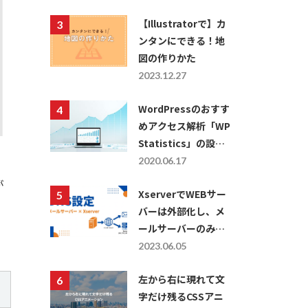
【Illustratorで】カ
ンタンにできる！地
図の作りかた
2023.12.27
WordPressのおすす
めアクセス解析「WP
Statistics」の設定
方法・使い方につい
2020.06.17
て
が
XserverでWEBサー
バーは外部化し、メ
ールサーバーのみを
利用したい場合の
2023.06.05
DNS設定
左から右に現れて文
字だけ残るCSSアニ