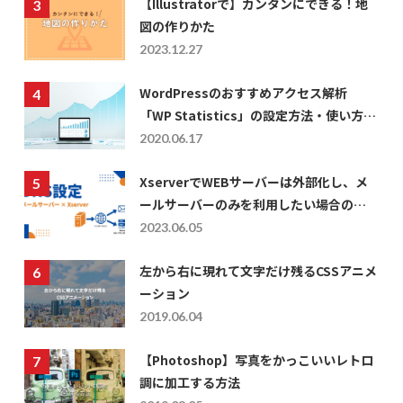
【Illustratorで】カンタンにできる！地
図の作りかた
2023.12.27
WordPressのおすすめアクセス解析
「WP Statistics」の設定方法・使い方に
ついて
2020.06.17
XserverでWEBサーバーは外部化し、メ
ールサーバーのみを利用したい場合の
DNS設定
2023.06.05
左から右に現れて文字だけ残るCSSアニメ
ーション
2019.06.04
【Photoshop】写真をかっこいいレトロ
調に加工する方法