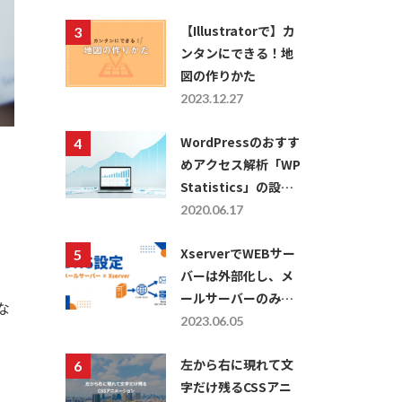
【Illustratorで】カ
ンタンにできる！地
図の作りかた
2023.12.27
WordPressのおすす
めアクセス解析「WP
Statistics」の設定
方法・使い方につい
2020.06.17
て
XserverでWEBサー
バーは外部化し、メ
ールサーバーのみを
な
利用したい場合の
2023.06.05
DNS設定
左から右に現れて文
字だけ残るCSSアニ