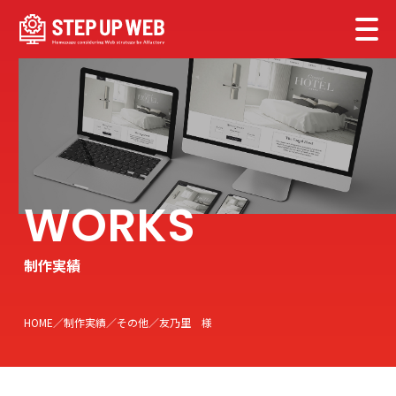
制作実績
HOME
制作実績
その他
友乃里 様