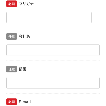
フリガナ
必須
会社名
任意
部署
任意
E-mail
必須