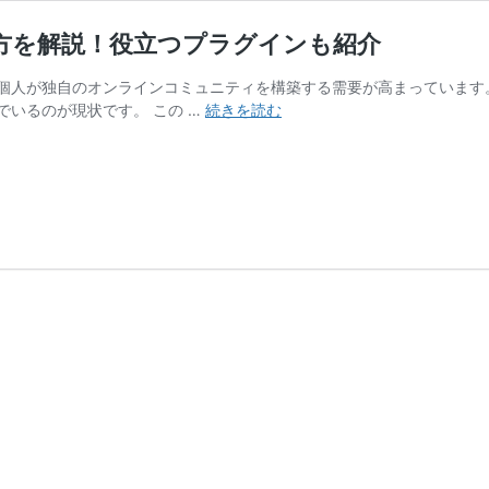
作り方を解説！役立つプラグインも紹介
個人が独自のオンラインコミュニティを構築する需要が高まっています
WordPress
いるのが現状です。 この …
続きを読む
を
使
用
し
た
会
員
サ
イ
ト
の
作
り
方
を
解